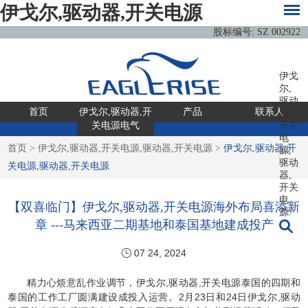
伊戈尔,驱动器,开关电源
股标编号: SZ 002922
伊戈
尔,
驱动
首页
伊戈尔,驱动器,开
产品
联系人
器,
关电源电气
开关
电
首页
>
伊戈尔,驱动器,开关电源,驱动器,开关电源
>
伊戈尔,驱动器,开
源,
驱动
关电源,驱动器,开关电源
器,
开关
电
【双喜临门】伊戈尔,驱动器,开关电源海外布局喜添新
源:
章 ---马来西亚二期基地和泰国基地建成投产
07 24, 2024
精力心烦意乱作业调节，伊戈尔,驱动器,开关电源泰国的四期和
泰国的工作工厂圆满建设成投入运营。2月23日和24日伊戈尔,驱动