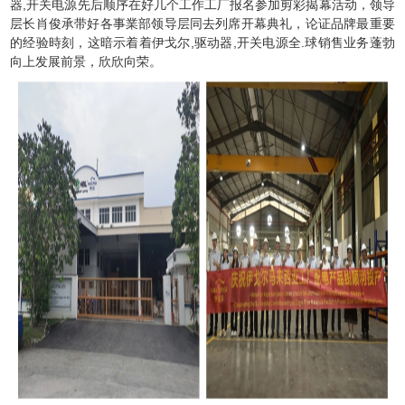
器,开关电源先后顺序在好几个工作工厂报名参加剪彩揭幕活动，领导
层长肖俊承带好各事業部领导层同去列席开幕典礼，论证品牌最重要
的经验時刻，这暗示着着伊戈尔,驱动器,开关电源全.球销售业务蓬勃
向上发展前景，欣欣向荣。